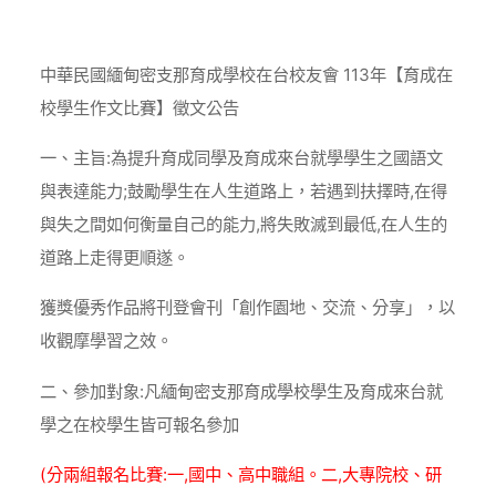
Home
訊息公告
113年【育成在校學生作文比賽】徵文公告
中華民國緬甸密支那育成學校在台校友會 113年【育成在
校學生作文比賽】徵文公告
一、主旨:為提升育成同學及育成來台就學學生之國語文
與表達能力;鼓勵學生在人生道路上，若遇到扶擇時,在得
與失之間如何衡量自己的能力,將失敗滅到最低,在人生的
道路上走得更順遂。
獲獎優秀作品將刊登會刊「創作園地、交流、分享」，以
收觀摩學習之效。
二、參加對象:凡緬甸密支那育成學校學生及育成來台就
學之在校學生皆可報名參加
(分兩組報名比賽:一,國中、高中職組。二,大專院校、研