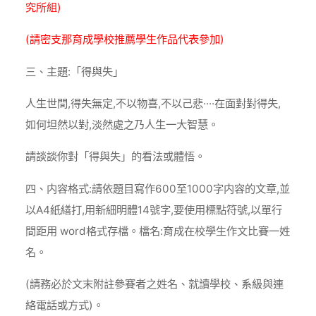
究所組)
(請密支那育成學校推薦學生作品代表參加)
三、主題:「得與失」
人生世間,得失無定,不以物喜,不以己悲····在面對對得失,
如何坦然以對,淡然處之乃人生一大智慧。
請談談你對「得與失」的看法或體悟。
四、内容格式:請依題目寫作600至1000字内容的文章,並
以A4紙繕打,用新細明體14號字,要使用標點符號,以單行
間距用 word格式存檔。檔名:育成在校學生作文比賽一姓
名。
(請務必於文末附註參賽者之姓名、就讀學校、系級與連
絡電話或方式)。