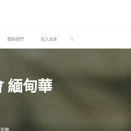
SEARCH
聯絡我們
加入本會
會 緬甸華
研習團