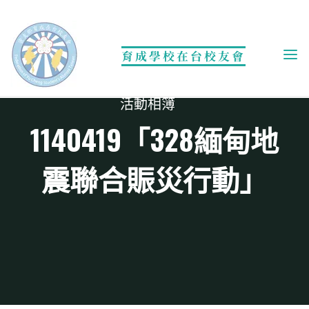
Skip
to
content
育成學校在台校友會
活動相簿
1140419「328緬甸地
震聯合賑災行動」