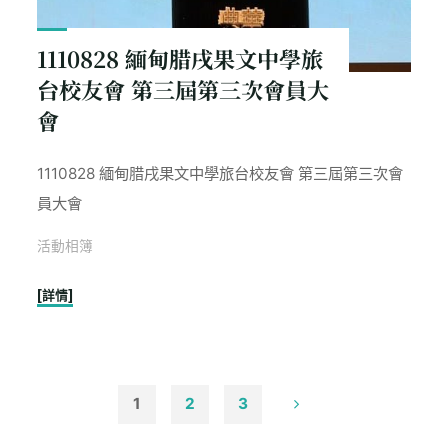
二
學
1110828 緬甸腊戌果文中學旅
期
台校友會 第三屆第三次會員大
校
會
務
會
議"
1110828 緬甸腊戌果文中學旅台校友會 第三屆第三次會
員大會
活動相簿
"1110828
[詳情]
緬
甸
腊
戌
1
2
3
果
文