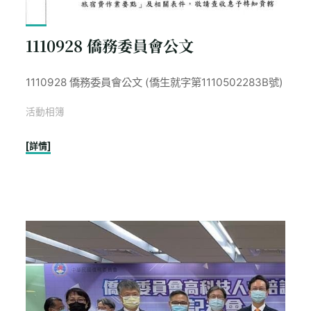
1110928 僑務委員會公文
1110928 僑務委員會公文 (僑生就字第1110502283B號)
活動相簿
"1110928
[詳情]
僑
務
委
員
會
公
文"