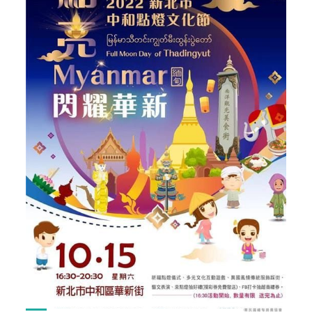
員
大
會"