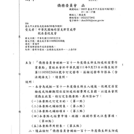
字
第
1110083844A
號"