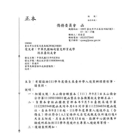
羽
球
比
賽"