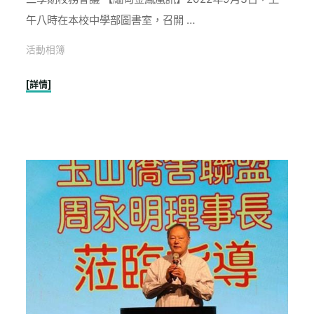
午八時在本校中學部圖書室，召開 …
活動相簿
"1110907
[詳情]
密
支
那
育
成
學
校
舉
辦
2022
年
度
第