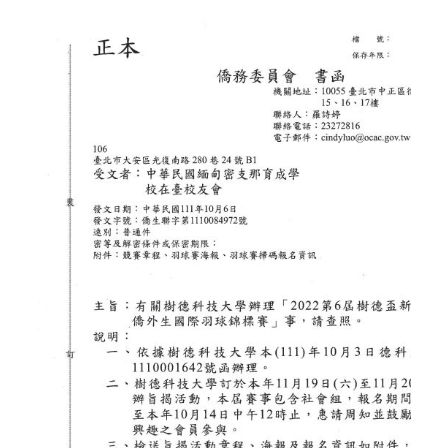
同
學
會
新
生
迎
新
聯
歡
會"