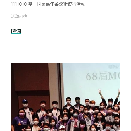
1111010 雙十國慶嘉年華踩街遊行活動
活動相簿
"1111010
[詳情]
雙
十
國
慶
嘉
年
華
踩
街
遊
行
活
動"