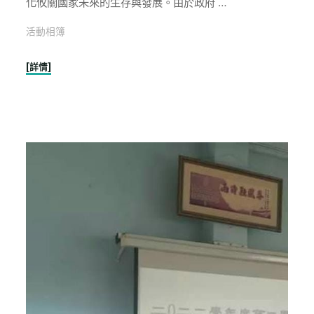
化攸關國家未來的生存與發展。由於政府 …
活動相簿
"1110922
[詳情]
僑
務
委
員
會
高
科
技
人
才
培
訓
基
地