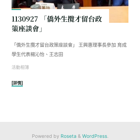
1130927 「僑外生攬才留台政
策座談會」
「僑外生攬才留台政策座談會」 王興惠理事長參加 育成
學生代表楊沁怡、王志田
活動相簿
"1130927
[詳情]
「僑
外
生
攬
才
留
Powered by
Roseta
&
WordPress
.
台