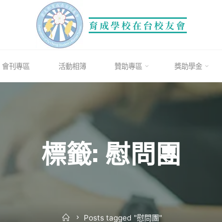
育成學校在台校友會
會刊專區
活動相簿
贊助專區
獎助學金
標籤: 慰問團
Home
Posts tagged "慰問團"