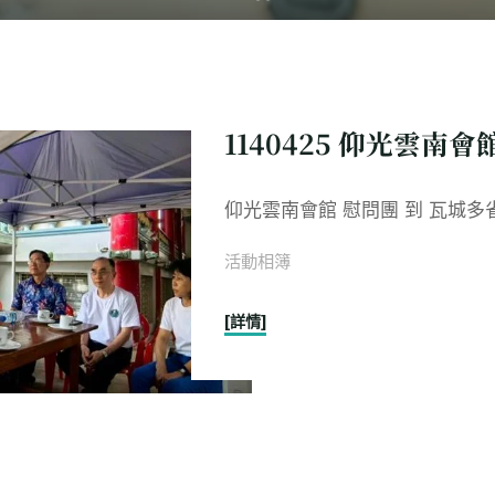
1140425 仰光雲南
仰光雲南會館 慰問團 到 瓦城多
活動相簿
"1140425
[詳情]
仰
光
雲
南
會