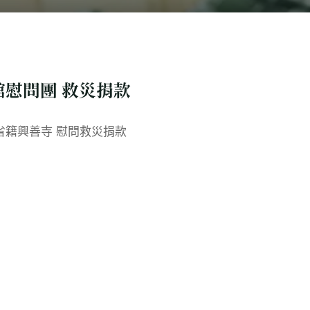
會館慰問團 救災捐款
省籍興善寺 慰問救災捐款