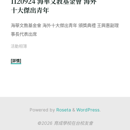
1120924 海華文教基金會 海外
頒
十大傑出青年
獎
典
禮"
海華文教基金會 海外十大傑出青年 頒獎典禮 王興惠副理
事長代表出席
活動相簿
"1120924
[詳情]
海
華
文
教
基
金
Powered by
Roseta
&
WordPress
.
會
海
©2026 育成學校在台校友會
外