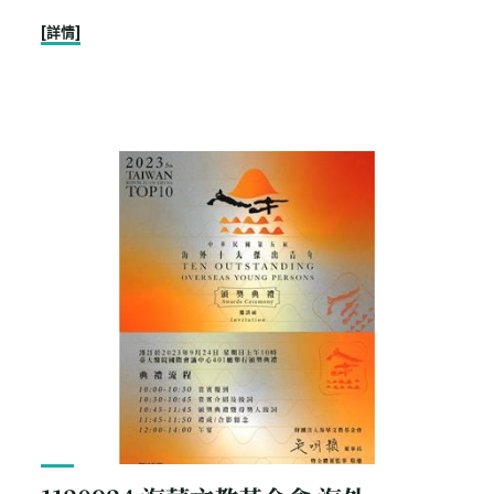
"1131006
[詳情]
財
團
法
人
海
華
文
教
基
金
會-
海
外
師
鐸
獎