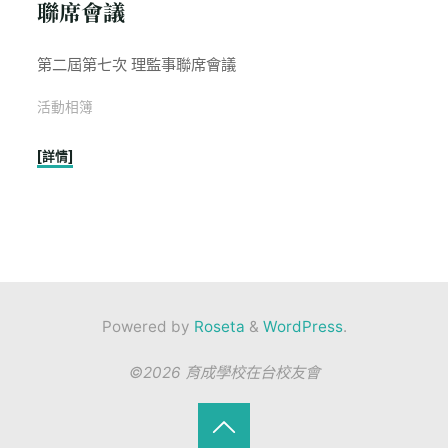
聯席會議
第二屆第七次 理監事聯席會議
活動相簿
"1140223
[詳情]
第
二
屆
第
七
次
Powered by
Roseta
&
WordPress
.
理
監
©2026 育成學校在台校友會
事
聯
席