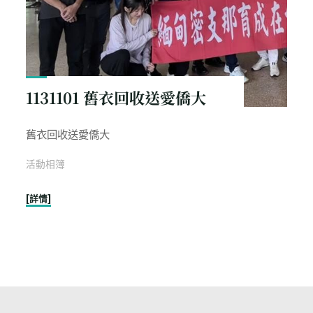
1131101 舊衣回收送愛僑大
舊衣回收送愛僑大
活動相簿
"1131101
[詳情]
舊
衣
回
收
送
愛